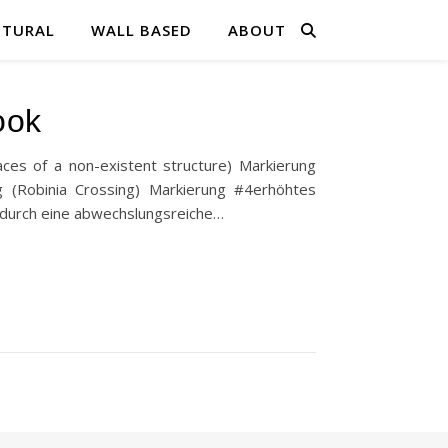
PTURAL
WALL BASED
ABOUT
ook
aces of a non-existent structure) Markierung
 (Robinia Crossing) Markierung #4erhöhtes
e durch eine abwechslungsreiche…